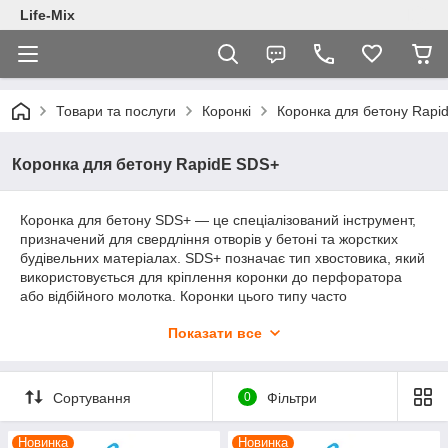
Life-Mix
Товари та послуги
Коронкі
Коронка для бетону Rapi
Коронка для бетону RapidE SDS+
Коронка для бетону SDS+ — це спеціалізований інструмент,
призначений для свердління отворів у бетоні та жорстких
будівельних матеріалах. SDS+ позначає тип хвостовика, який
використовується для кріплення коронки до перфоратора
або відбійного молотка. Коронки цього типу часто
застосовуються в будівництві та ремонтних роботах, де
Показати все
потрібне точне й ефективне свердління отворів великого
діаметра для різних цілей, наприклад, для прокладання
трубопроводів або встановлення електричних штроб. SDS+
коронки забезпечують швидке та надійне свердління, а їхня
Сортування
0
Фільтри
конструкція дає змогу ефективно видаляти складники, що
утворюються під час свердління, забезпечуючи довший
Новинка
Новинка