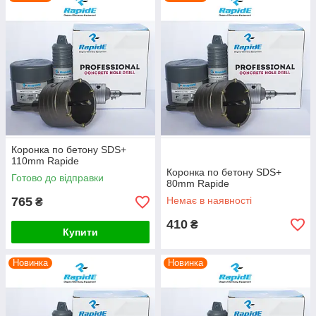
термін експлуатації інструмента та поліпшену продуктивність.
Коронка по бетону SDS+
110mm Rapide
Коронка по бетону SDS+
Готово до відправки
80mm Rapide
765
Немає в наявності
₴
410
₴
Купити
Новинка
Новинка