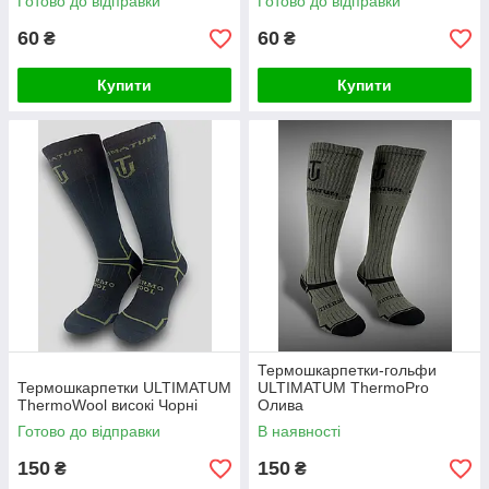
Готово до відправки
Готово до відправки
60
60
₴
₴
Купити
Купити
Термошкарпетки-гольфи
Термошкарпетки ULTIMATUM
ULTIMATUM ThermoPro
ThermoWool високі Чорні
Олива
Готово до відправки
В наявності
150
150
₴
₴