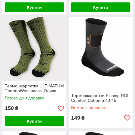
Купити
Купити
Термошкарпетки ULTIMATUM
ThermoWool високі Олива
Термошкарпетки Fishing ROI
Готово до відправки
Comfort Cotton р.43-45
150
Немає в наявності
₴
149
₴
Купити