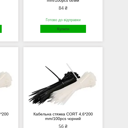
mm/100pcs білий
84 ₴
Готово до відправки
Купити
6*200
Кабельна стяжка СORT 4,6*200
mm/100pcs чорний
56 ₴