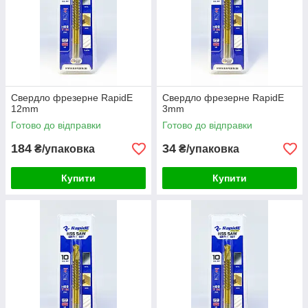
граніту.
Майстерні і виробничі цехи
: Використовуються в
металообробних і каменеобробних цехах для
виготовлення високоточних деталей і виробів.
Свердла фрезерні RapidE – це вибір професіоналів, які
цінують якість, надійність і ефективність.
Свердло фрезерне RapidE
Свердло фрезерне RapidE
12mm
3mm
Готово до відправки
Готово до відправки
184
34
₴/упаковка
₴/упаковка
Купити
Купити