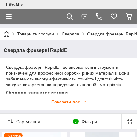
Life-Mix
Товари та послуги
Свердла
Свердла фрезерні Rapi
Свердла фрезерні RapidE
Свердла фрезерні RapidE - це високоякісні інструменти,
призначені для професійної обробки різних матеріалів. Вони
забезпечують високу ефективність, точність і довговічність
завдяки використанню передових технологій і матеріалів.
Основні характеристики:
Показати все
Матеріал
: Виготовлені з використанням
високоякісного матеріалу, що забезпечує ефективну і
швидку обробку твердих матеріалів, таких як метал,
дерево, пластик та інші будівельні матеріали.
Сортування
0
Фільтри
Технологія виготовлення
: Свердла фрезерні
RapidE використовують передові технології для
Новинка