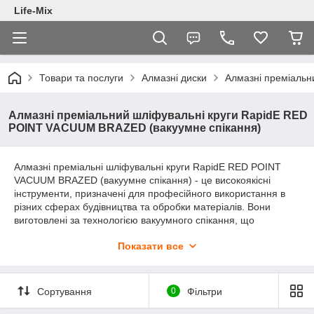
Life-Mix
Товари та послуги
Алмазні диски
Алмазні преміальн
Алмазні преміальний шліфувальні круги RapidE RED
POINT VACUUM BRAZED (вакуумне спікання)
Алмазні преміальні шліфувальні круги RapidE RED POINT
VACUUM BRAZED (вакуумне спікання) - це високоякісні
інструменти, призначені для професійного використання в
різних сферах будівництва та обробки матеріалів. Вони
виготовлені за технологією вакуумного спікання, що
забезпечує високу міцність і довговічність інструменту.
Показати все
Основні характеристики:
Матеріал
: Використання алмазного зерна найвищої
якості забезпечує ефективну і швидку обробку твердих
Сортування
0
Фільтри
матеріалів, таких як граніт, мармур, бетон та інші
будівельні матеріали.