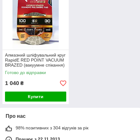
швидкої обробки природного каменю, мармуру і
граніту.
Майстерні і виробничі цехи
: Використовуються в
металообробних і каменеобробних цехах для
виготовлення високоточних деталей і виробів.
Алмазні преміальні шліфувальні круги RapidE RED POINT
VACUUM BRAZED – це вибір професіоналів, які цінують
якість, надійність і ефективність.
Алмазний шліфувальний круг
RapidE RED POINT VACUUM
BRAZED (вакуумне спікання)
100mm, зернистість 50
Готово до відправки
1 040
₴
Купити
Про нас
98% позитивних з 304 відгуків за рік
Працює з 22.11.2013