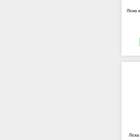
Ліска 
Ліска