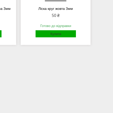
іра 3мм
Ліска круг жовта 3мм
50 ₴
Готово до відправки
Купити