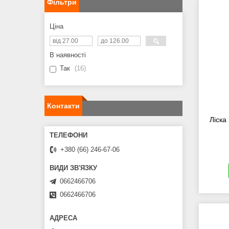
Фільтри
Ціна
В наявності
Так
16
Контакти
Ліска
+380 (66) 246-67-06
0662466706
0662466706