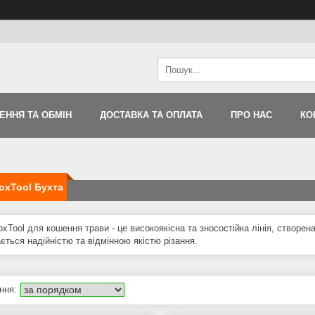
ЕННЯ ТА ОБМІН
ДОСТАВКА ТА ОПЛАТА
ПРО НАС
КО
oxTool Бухта
xTool для кошення трави - це високоякісна та зносостійка лінія, створе
ється надійністю та відмінною якістю різання.