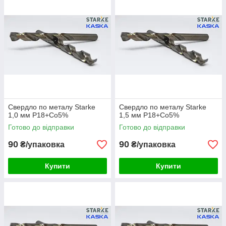
свердлами з інших марок швидкорізальної сталі і
використати високошвидкісні режими свердління - 1500
про/хв. і вище.
Свердло по металу Starke
Свердло по металу Starke
1,0 мм Р18+Co5%
1,5 мм Р18+Co5%
Готово до відправки
Готово до відправки
90
90
₴/упаковка
₴/упаковка
Купити
Купити