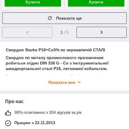
Купити
Купити
Показати ще
1
/ 5
Свердло Starke Р18+Co5% по нержавіючій СТАЛІ
Свердло по металу промислового призначення
робиться згідно DIN 338 G - Co з інструментальної
швидкорізальної сталі Р18, легованої кобальтом.
Свердло застосовується для обробки нержавіючих,
легованих, жароміцних, поліпшених, кислотостійких,
Показати все
корозійностійких сталей, сплавів на основі кольорових
металів, сталей для цементації і інших матеріалів з
межею міцності до 1200 Н/мм² і вище.
Про нас
Швидкість свердління свердел Р18 в 5-6 разів вище, а
ресурс і термін служби на 80% довше в порівнянні зі
98% позитивних з 304 відгуків за рік
свердлами з інших марок швидкорізальної сталі і
використати високошвидкісні режими свердління - 1500
Працює з 22.11.2013
про/хв. і вище.