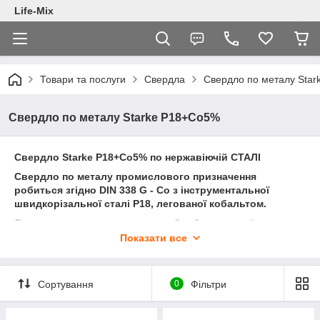
Life-Mix
Товари та послуги
Свердла
Свердло по металу Sta
Свердло по металу Starke Р18+Co5%
Свердло Starke Р18+Co5% по нержавіючій СТАЛІ
Свердло по металу промислового призначення
робиться згідно DIN 338 G - Co з інструментальної
швидкорізальної сталі Р18, легованої кобальтом.
Свердло застосовується для обробки нержавіючих,
легованих, жароміцних, поліпшених, кислотостійких,
Показати все
корозійностійких сталей, сплавів на основі кольорових
металів, сталей для цементації і інших матеріалів з
межею міцності до 1200 Н/мм² і вище.
Сортування
0
Фільтри
Швидкість свердління свердел Р18 в 5-6 разів вище, а
ресурс і термін служби на 80% довше в порівнянні зі