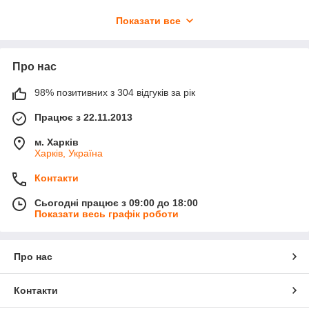
Дана коронка використовується
Показати все
тільки для свердління за допомогою
УШМ (кутових шліфувальних машин).
Про нас
Переваги:
Висока швидкість свердління
98% позитивних з 304 відгуків за рік
Для сухого свердління на великих
обертах
Працює з 22.11.2013
Для всіх видів керамічної плитки,
керамограніта, натуральних і
м. Харків
Харків, Україна
штучних каменів
Висота алмазного шару - 10 мм
Контакти
Високий ресурс забезпечується
завдяки пайці алмазів під вакуумом і
Сьогодні працює з 09:00 до 18:00
високій якості самих алмазів.
Показати весь графік роботи
Поради по свердлінню:
1. перед початком свердління
Про нас
встановіть коронку під кутом 45°,
торкаючись передбачуваного краю
Контакти
отвору