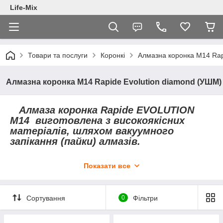
Life-Mix
Товари та послуги
Коронкі
Алмазна коронка М14 Rap
Алмазна коронка М14 Rapide Evolution diamond (УШМ)
Алмаза коронка
Rapide EVOLUTION
M14
виготовлена з високоякісних
матеріалів, шляхом вакуумного
запікання (пайки) алмазів.
Дана коронка використовується
Показати все
тільки для свердління за допомогою
УШМ (кутових шліфувальних машин).
Сортування
0
Фільтри
Переваги:
Висока швидкість свердління
Для сухого свердління на великих