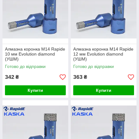
Для більш точного позиціонування
коронки і щоб уникнути її
зісковзування на початку свердління
рекомендується
використовувати направляючі кондук
тори для свердління.
Для продовження терміну служби алмазного шару
Алмазна коронка М14 Rapide
Алмазна коронка М14 Rapide
рекомендується використовувати
10 мм Evolution diamond
12 мм Evolution diamond
(УШМ)
(УШМ)
спеціальний охолоджуючий віск.
Готово до відправки
Готово до відправки
342
363
₴
₴
Купити
Купити