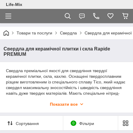
Life-Mix
Товари та послуги
Свердла
Свердла для керамічної
Свердла для керамічної плитки і скла Rapide
PREMIUM
Свердла преміальної якості для свердління твердої
керамічної плитки, скла, кахлю. Оснащені твердосплавним
різцем виготовленим із спеціального сплаву Тісо, який надає
свердел максимальну зносостійкість і швидкість свердління
навіть дуже твердих матеріалів. Мають спеціальне нітрид-
титанове покриття, яке надає свердел стійкості до високих
Показати все
температур.
Сортування
0
Фільтри