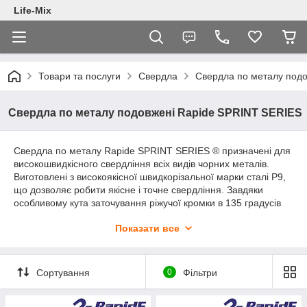
Life-Mix
Товари та послуги
Свердла
Свердла по металу под
Свердла по металу подовжені Rapide SPRINT SERIES
Свердла по металу Rapide SPRINT SERIES ® призначені для
високошвидкісного свердління всіх видів чорних металів.
Виготовлені з високоякісної швидкорізальної марки сталі Р9,
що дозволяє робити якісне і точне свердління. Завдяки
особливому кута заточування ріжучої кромки в 135 градусів
досягається максимально висока швидкість свердління в
Показати все
своєму сегменті . Мають дуже довгий термін служби при
акуратній роботі і свердлінні тільки чорних металів .
Підходять для напівпрофесійного і побутового свердління .
Придатні для повторного підгострювання . Ідеально
Сортування
0
Фільтри
підходять для свердління тонколистового металу, труб і
різних металевих конструкцій .