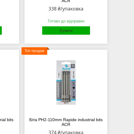
ACR
338 ₴/упаковка
Готово до відправки
Купити
Топ продаж
al bits
Біта PH2-110mm Rapide industrial bits
ACR
374 ₴/упаковка