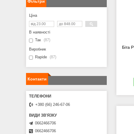
Фільтри
Ціна
В наявності
Так
87
Біта P
Виробник
Rapide
87
Контакти
+380 (66) 246-67-06
0662466706
0662466706