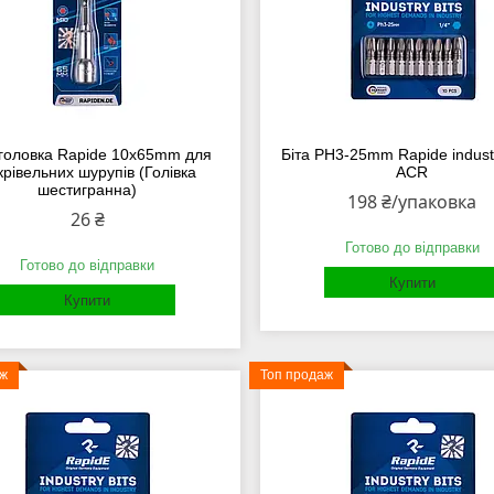
-головка Rapide 10x65mm для
Біта PH3-25mm Rapide industri
крівельних шурупів (Голівка
ACR
шестигранна)
198 ₴/упаковка
26 ₴
Готово до відправки
Готово до відправки
Купити
Купити
аж
Топ продаж