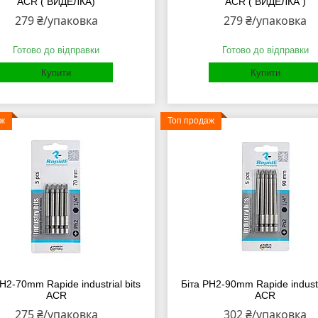
ACR ( ВИДЕЛКА)
ACR ( ВИДЕЛКА )
279 ₴/упаковка
279 ₴/упаковка
Готово до відправки
Готово до відправки
Купити
Купити
аж
Топ продаж
H2-70mm Rapide industrial bits
Біта PH2-90mm Rapide industri
ACR
ACR
275 ₴/упаковка
302 ₴/упаковка