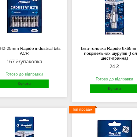
H2-25mm Rapide industrial bits
Біта-головка Rapide 8x65m
ACR
покрівельних шурупів (Гол
шестигранна)
167 ₴/упаковка
24 ₴
Готово до відправки
Готово до відправки
Купити
Купити
Топ продаж