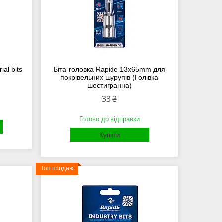
al bits
Біта-головка Rapide 13x65mm для
покрівельних шурупів (Голівка
шестигранна)
33 ₴
Готово до відправки
Купити
Топ продаж