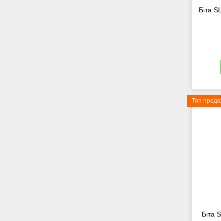
Біта S
Топ прод
Біта 