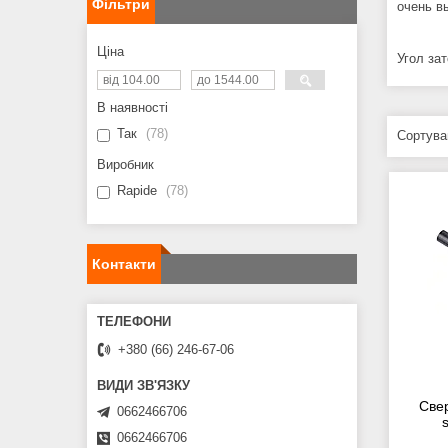
Фільтри
очень в
Ціна
Угол зат
В наявності
Так
78
Виробник
Rapide
78
Контакти
+380 (66) 246-67-06
Све
0662466706
0662466706