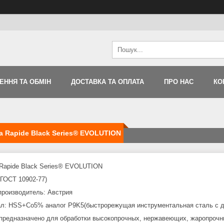
ЕННЯ ТА ОБМІН
ДОСТАВКА ТА ОПЛАТА
ПРО НАС
КО
 Rapide Black Series® EVOLUTION
Rapide Black Series® EVOLUTION
 ГОСТ 10902-77)
производитель: Австрия
л: HSS+Co5% аналог P9K5(быстрорежущая инструментальная сталь с д
предназначено для обработки высокопрочных, нержавеющих, жаропрочных