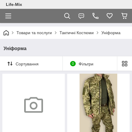
Life-Mix
Товари та послуги
Тактичні Костюми
Уніформа
Уніформа
Сортування
0
Фільтри