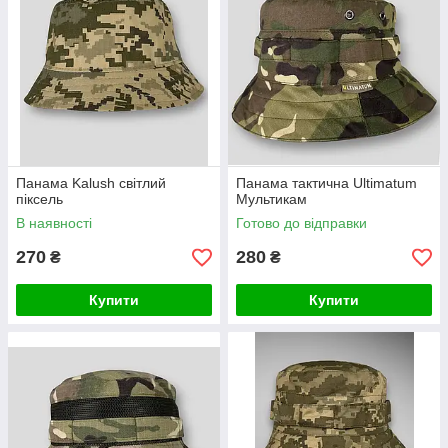
Панама Kalush світлий
Панама тактична Ultimatum
піксель
Мультикам
В наявності
Готово до відправки
270
280
₴
₴
Купити
Купити