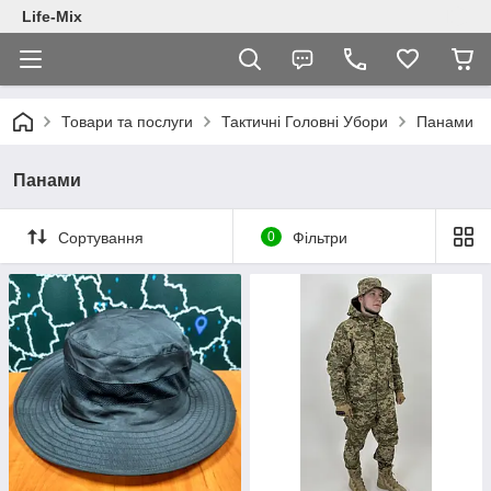
Life-Mix
Товари та послуги
Тактичні Головні Убори
Панами
Панами
Сортування
0
Фільтри